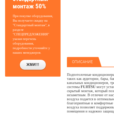
монтаж 50%
При покупке оборудования,
Вы получаете скидку на
"Стандартный монтаж", в
разделе
"СПЕЦПРЕДЛОЖЕНИЯ"
указан перечень
оборудования,
подробности уточняйте у
наших менеджеров.
ОПИСАНИЕ
Подпотолочные кондиционе
таких как аудитории, бары, б
канальных кондиционеров, тр
системы
FUJITSU
могут уста
скрытый монтаж, который поз
незаметным. В отличие от на
воздуха подается в оптимальн
благоприятные и комфортные 
воздуха позволяет поддержив
помещения и надежно защищае