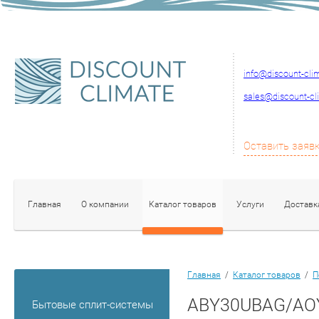
info@discount-cli
sales@discount-cl
Оставить заяв
Главная
О компании
Каталог товаров
Услуги
Доставк
Главная
/
Каталог товаров
/
П
ABY30UBAG/AO
Бытовые сплит-системы