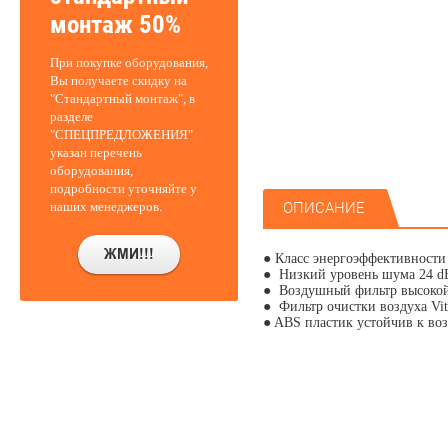
монтаж 50%
При покупке оборудования,
Вы получаете скидку на
"Стандартный монтаж", в
разделе
"СПЕЦПРЕДЛОЖЕНИЯ"
указан перечень
оборудования,
подробности уточняйте у
наших менеджеров.
ОПИСАНИЕ
● Класс энергоэффективности
● Низкий уровень шума 24 
● Воздушный фильтр высок
● Фильтр очистки воздуха Vi
● ABS пластик устойчив к во