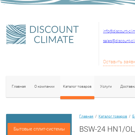
info@discount-cli
sales@discount-cl
Оставить заяв
Главная
О компании
Каталог товаров
Услуги
Доставк
Главная
/
Каталог товаров
/
Б
BSW-24 HN1/OL
Бытовые сплит-системы