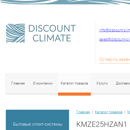
info@discount-cli
sales@discount-cl
Оставить заяв
Главная
О компании
Каталог товаров
Услуги
Доставк
Главная
/
Каталог товаров
/
М
KMZE25HZAN1
Бытовые сплит-системы