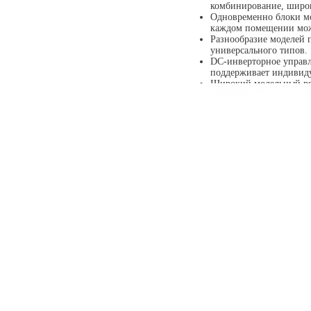
комбинирование, широк
Одновременно блоки мо
каждом помещении можн
Разнообразие моделей п
универсального типов.
DC-инверторное управл
поддерживает индивид
Широкий модельный ря
достигать 75 м.