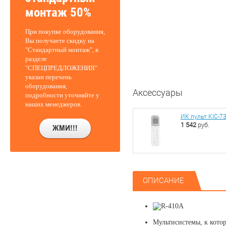
монтаж 50%
При покупке оборудования,
Вы получаете скидку на
"Стандартный монтаж", в
разделе
"СПЕЦПРЕДЛОЖЕНИЯ"
указан перечень
оборудования,
Аксессуары
подробности уточняйте у
наших менеджеров.
ИК пульт KIC-7
1 542
руб.
ОПИСАНИЕ
Мультисистемы, к кото