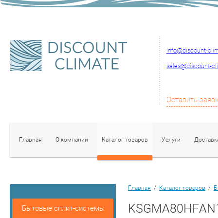
info@discount-cli
sales@discount-cl
Оставить заяв
Главная
О компании
Каталог товаров
Услуги
Доставк
Главная
/
Каталог товаров
/
Б
KSGMA80HFAN
Бытовые сплит-системы