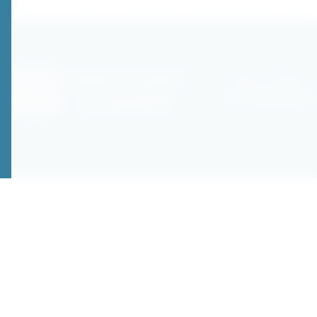
115191, г. Москва,
2-я Рощинская ул, д.4
Политика конфиденц