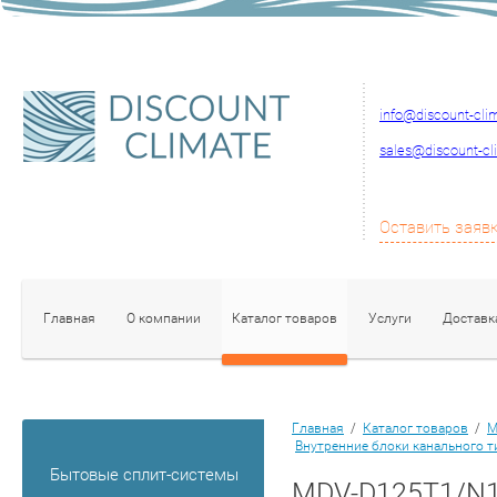
info@discount-cli
sales@discount-cl
Оставить заяв
Главная
О компании
Каталог товаров
Услуги
Доставк
Главная
/
Каталог товаров
/
М
Внутренние блоки канального т
Бытовые сплит-системы
MDV-D125T1/N1