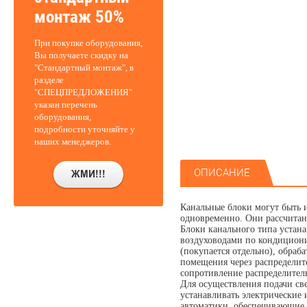
монтаж 50%
При покупке оборудования,
Вы получаете скидку на
"Стандартный монтаж", в
разделе
"СПЕЦПРЕДЛОЖЕНИЯ"
указан перечень
оборудования,
подробности уточняйте у
наших менеджеров.
ОПИСАНИЕ
Канальные блоки могут быть 
одновременно. Они рассчитан
Блоки канального типа устана
воздуховодами по кондициони
(покупается отдельно), обраб
помещения через распределит
сопротивление распределител
Для осуществления подачи св
устанавливать электрические
автоматики, обеспечивающие 