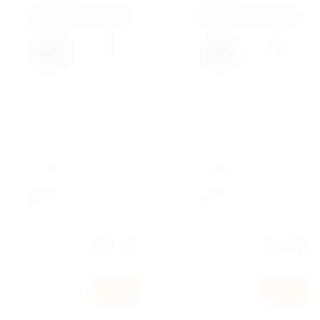
RK-18ENT2
RK-24ENT2
Артикул:
1355
Артикул:
1356
Гарантия 3 года.
Гарантия 3 года.
Добавить к
Добавить к
сравнению
сравнению
Производи
Производи
Dantex
Dantex
тель
тель
Количество:
Количество:
Цена по запросу
Цена по запросу