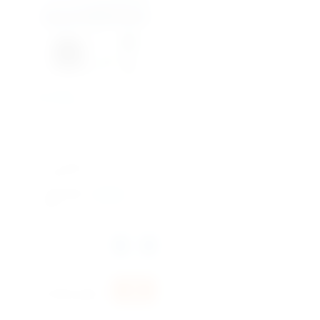
RK-07SEG
Артикул:
1357
Гарантия 3 года.
Добавить к
сравнению
Производи
Dantex
тель
Количество:
руб.
15 900