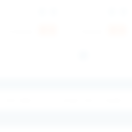
Количество:
Количество:
руб.
руб.
50 300
75 000
1
2
3
Каталог товаров
Услуги
Доставка и оплата
Партнерам