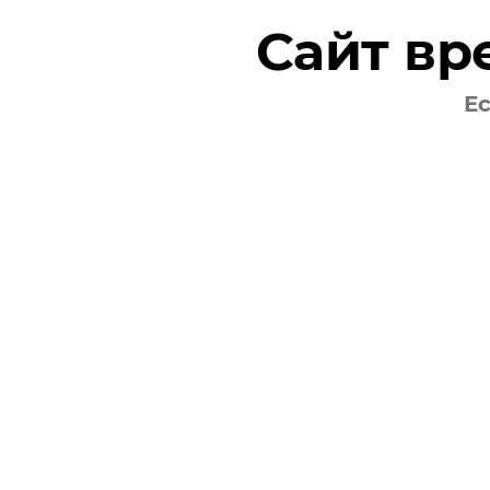
Сайт вр
Купить
Ес