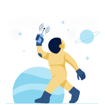
RK-09SEG
RK-12SEG
Артикул:
1358
Артикул:
1359
Гарантия 3 года.
Гарантия 3 года.
Добавить к
Добавить к
сравнению
сравнению
Производи
Производи
Dantex
Dantex
тель
тель
Количество:
Количество: