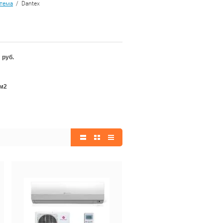
стема
/ Dantex
руб.
м2