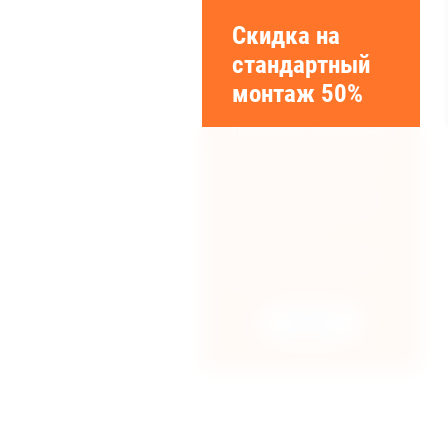
Скидка на
стандартный
монтаж 50%
При покупке оборудования,
Вы получаете скидку на
"Стандартный монтаж", в
разделе
"СПЕЦПРЕДЛОЖЕНИЯ"
указан перечень
оборудования,
подробности уточняйте у
наших менеджеров.
Предзаказ